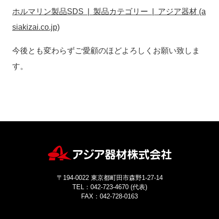
お問い合わせ
ホルマリン製品SDS | 製品カテゴリー | アジア器材 (a
siakizai.co.jp)
今後とも変わらずご愛顧のほどよろしくお願い致しま
す。
〒194-0022 東京都町田市森野1-27-14
TEL：042-723-4670 (代表)
FAX：042-728-0163
© ASIAKIZAI Inc. All Rights Reserved.
〒194-0022 東京都町田市森野1-27-14
TEL：042-723-4670 (代表)
FAX：042-728-0163