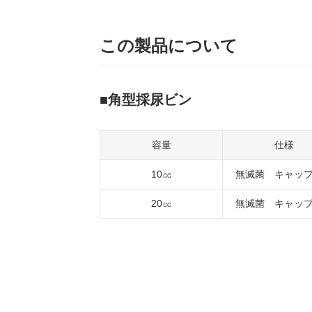
この製品について
角型採尿ビン
容量
仕様
10㏄
無滅菌 キャッ
20㏄
無滅菌 キャッ