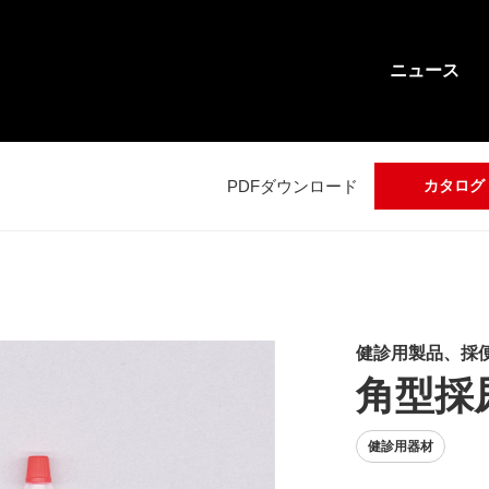
ニュース
PDFダウンロード
カタログ
健診用製品、採
角型採
健診用器材