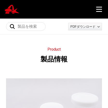
PDFダウンロード
ニュース
P
r
o
d
u
c
t
製
品
情
報
製品情報
会社概要
採用情報