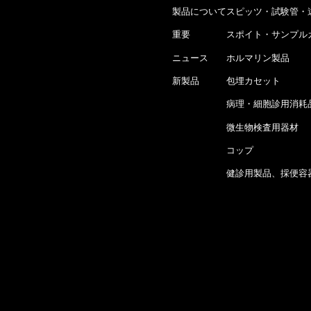
製品について
スピッツ・試験管・
重要
スポイト・サンプル
ニュース
ホルマリン製品
新製品
包埋カセット
病理・細胞診用消耗
微生物検査用器材
コップ
健診用製品、採便容