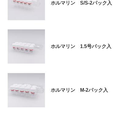
ホルマリン S/S-2パック入
お問い合わせ
ホルマリン 1.5号パック入
〒194-0022 東京都町田市森野1-27-14
TEL：042-723-4670 (代表)
ホルマリン M-2パック入
FAX：042-728-0163
© ASIAKIZAI Inc. All Rights Reserved.