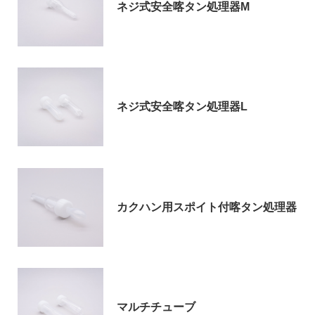
ネジ式安全喀タン処理器M
お問い合わせ
ネジ式安全喀タン処理器L
〒194-0022 東京都町田市森野1-27-14
TEL：042-723-4670 (代表)
カクハン用スポイト付喀タン処理器
FAX：042-728-0163
© ASIAKIZAI Inc. All Rights Reserved.
マルチチューブ