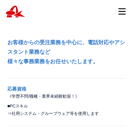
業務部
お客様からの受注業務を中心に、電話対応やアシ
ニュース
スタント業務など
ニュースTOP
様々な事務業務をお任せいたします。
製品情報
製品について
重要
製品情報TOP
ニュース
会社概要
応募資格
スピッツ・試験管・遠心管・チューブ
《学歴不問/職種・業界未経験歓迎！》
新製品
スポイト・サンプルカップ・キャップ・綿棒チューブ
■PCスキル
ホルマリン製品
採用情報
⇒社用システム・グループウェア等を使用します
包埋カセット
採用TOP
病理・細胞診用消耗品
お問い合わせ