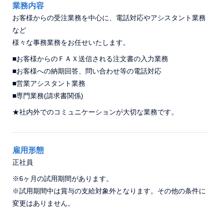
インタビュー
業務内容
微生物検査用器材
社員に聞いたアジア器材
お客様からの受注業務を中心に、電話対応やアシスタント業務
コップ
など
数字で見るアジア器材
健診用製品、採便容器、補助用品
様々な事務業務をお任せいたします。
募集要項
■お客様からのＦＡＸ送信される注文書の入力業務
■お客様への納期回答、問い合わせ等の電話対応
〒194-0022 東京都町田市森野1-27-14
■営業アシスタント業務
TEL：
042-723-4670
(代表)
■専門業務(請求書関係)
FAX：042-728-0163
★社内外でのコミュニケーションが大切な業務です。
© ASIAKIZAI Inc. All Rights Reserved.
雇用形態
正社員
※6ヶ月の試用期間があります。
※試用期間中は賞与の支給対象外となります。その他の条件に
変更はありません。