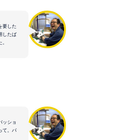
を要した
用したば
た。
パッショ
って。パ