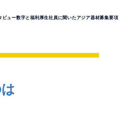
タビュー
数字と福利厚生
社員に聞いたアジア器材
募集要項
のは
。