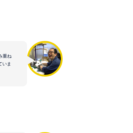
み重ね
ていま