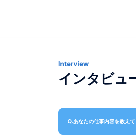
包埋カセット
採用TOP
病理・細胞診用消耗品
お問い合わせ
インタビュー
微生物検査用器材
社員に聞いたアジア器材
コップ
数字で見るアジア器材
健診用製品、採便容器、補助用品
募集要項
〒194-0022 東京都町田市森野1-27-14
インタビュ
TEL：
042-723-4670
(代表)
FAX：042-728-0163
© ASIAKIZAI Inc. All Rights Reserved.
あなたの仕事内容を教えて