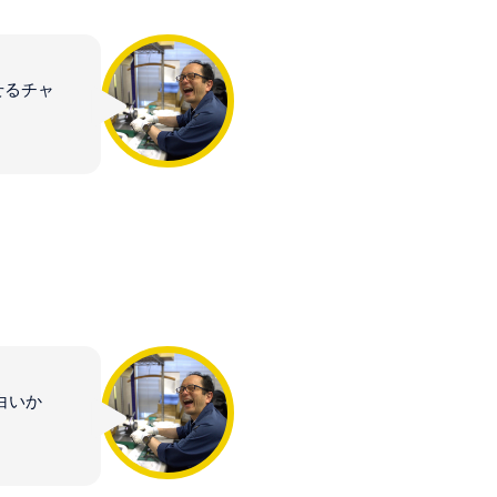
せるチャ
白いか