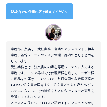
インタビュー
微生物検査用器材
社員に聞いたアジア器材
コップ
あなたの仕事内容を教えてください
数字で見るアジア器材
健診用製品、採便容器、補助用品
募集要項
〒194-0022 東京都町田市森野1-27-14
TEL：
042-723-4670
(代表)
FAX：042-728-0163
業務部に所属し、受注業務、営業のアシスタント、担当
業務、基幹システムのマスタ管理、部内のとりまとめを
© ASIAKIZAI Inc. All Rights Reserved.
しています。
受注業務とは、注文書の内容を専用システムに入力する
業務です。アジア器材では代理店様を通してユーザー様
に商品をお届けしているので、毎日全国の各代理店様か
らFAXで注文書が届きます。注文書どおりに私たちがシ
ステムに入力し、その情報をもとに各センターが商品を
発送してくれています。
とりまとめ役についてはまだ新米です。マニュアルがな