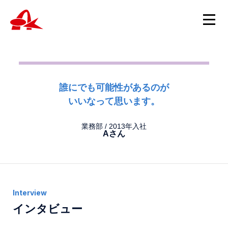
ニュース
誰にでも可能性があるのが
いいなって思います。
ニュースTOP
製品情報
製品について
業務部 / 2013年入社
重要
Aさん
製品情報TOP
ニュース
会社概要
スピッツ・試験管・遠心管・チューブ
新製品
スポイト・サンプルカップ・キャップ・綿棒チューブ
ホルマリン製品
採用情報
包埋カセット
インタビュー
採用TOP
病理・細胞診用消耗品
お問い合わせ