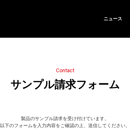
ニュース
C
o
n
t
a
c
t
サ
ン
プ
ル
請
求
フ
ォ
ー
ム
製品のサンプル請求を受け付けています。
以下のフォームを入力内容をご確認の上、送信してください。