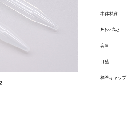
本体材質
外径×高さ
容量
目盛
標準キャップ
2