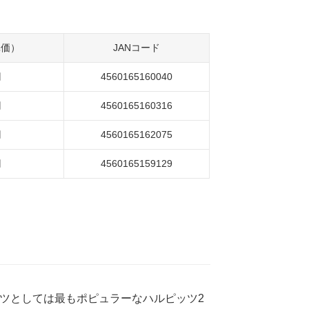
単価）
JANコード
円
4560165160040
円
4560165160316
円
4560165162075
円
4560165159129
ツとしては最もポピュラーなハルピッツ2