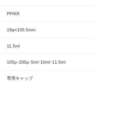
PP/KR
18φ×105.5mm
11.5ml
100μ･200μ･5ml･10ml･11.5ml
専用キャップ