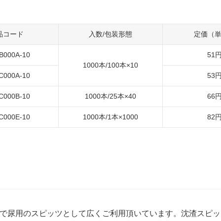
品コード
入数/包装形態
定価（
B000A-10
51
1000本/100本×10
C000A-10
53
C000B-10
1000本/25本×40
66
C000E-10
1000本/1本×1000
82
で尿用のスピッツとして広くご利用頂いています。沈渣スピッ