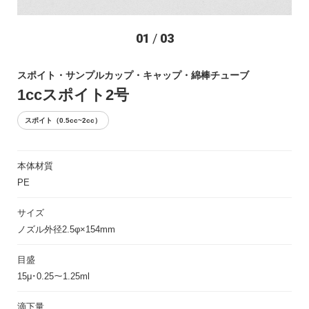
お問い合わせ
01
/
03
スポイト・サンプルカップ・キャップ・綿棒チューブ
1ccスポイト2号
スポイト（0.5cc~2cc）
本体材質
〒194-0022 東京都町田市森野1-27-14
PE
TEL：042-723-4670 (代表)
FAX：042-728-0163
サイズ
ノズル外径2.5φ×154mm
© ASIAKIZAI Inc. All Rights Reserved.
目盛
15μ･0.25～1.25ml
滴下量