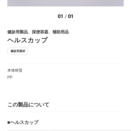
お問い合わせ
01
/
01
健診用製品、採便容器、補助用品
ヘルスカップ
健診用器材
本体材質
〒194-0022 東京都町田市森野1-27-14
PP
TEL：042-723-4670 (代表)
FAX：042-728-0163
© ASIAKIZAI Inc. All Rights Reserved.
この製品について
ヘルスカップ