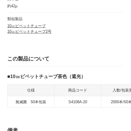
約42μ
類似製品
10㏄ピペットチューブ
10㏄ピペットチューブ2号
この製品について
10㏄ピペットチューブ茶色（遮光）
仕様
商品コード
入数/包装
無滅菌 50本包装
S4108A-20
2000本/50
備考