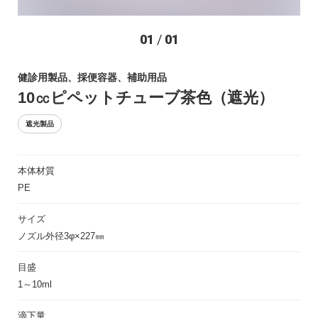
お問い合わせ
01
/
01
健診用製品、採便容器、補助用品
10㏄ピペットチューブ茶色（遮光）
遮光製品
本体材質
〒194-0022 東京都町田市森野1-27-14
PE
TEL：042-723-4670 (代表)
FAX：042-728-0163
サイズ
ノズル外径3φ×227㎜
© ASIAKIZAI Inc. All Rights Reserved.
目盛
1～10ml
滴下量