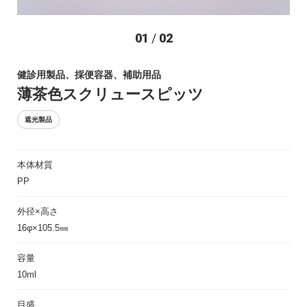
お問い合わせ
01
/
02
健診用製品、採便容器、補助用品
薄茶色スクリュースピッツ
遮光製品
本体材質
〒194-0022 東京都町田市森野1-27-14
PP
TEL：042-723-4670 (代表)
FAX：042-728-0163
外径×高さ
16φ×105.5㎜
© ASIAKIZAI Inc. All Rights Reserved.
容量
10ml
目盛