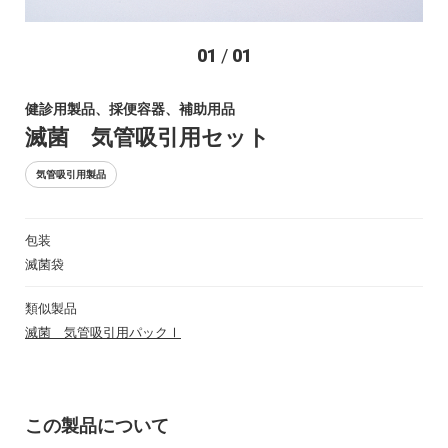
お問い合わせ
01
/
01
健診用製品、採便容器、補助用品
滅菌 気管吸引用セット
気管吸引用製品
包装
〒194-0022 東京都町田市森野1-27-14
滅菌袋
TEL：042-723-4670 (代表)
FAX：042-728-0163
類似製品
滅菌 気管吸引用パックⅠ
© ASIAKIZAI Inc. All Rights Reserved.
この製品について