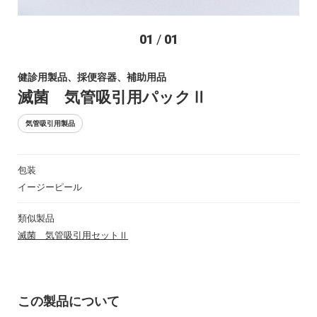
お問い合わせ
01
/
01
健診用製品、採便容器、補助用品
滅菌 気管吸引用パックⅡ
気管吸引用製品
包装
〒194-0022 東京都町田市森野1-27-14
イージーピール
TEL：042-723-4670 (代表)
FAX：042-728-0163
類似製品
滅菌 気管吸引用セットⅡ
© ASIAKIZAI Inc. All Rights Reserved.
この製品について