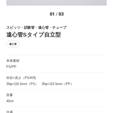
お問い合わせ
01
/
03
スピッツ・試験管・遠心管・チューブ
遠心管Sタイプ自立型
遠心管
本体素材
〒194-0022 東京都町田市森野1-27-14
PS/PP
TEL：042-723-4670 (代表)
FAX：042-728-0163
外径×高さ（PS/KR)
30φ×116.5mm（PS） 30φ×115.5mm（PP）
© ASIAKIZAI Inc. All Rights Reserved.
容量
45ml
目盛