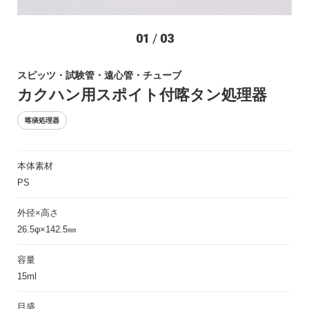
お問い合わせ
01
/
03
スピッツ・試験管・遠心管・チューブ
カクハン用スポイト付喀タン処理器
喀痰処理器
本体素材
〒194-0022 東京都町田市森野1-27-14
PS
TEL：042-723-4670 (代表)
FAX：042-728-0163
外径×高さ
26.5φ×142.5㎜
© ASIAKIZAI Inc. All Rights Reserved.
容量
15ml
目盛