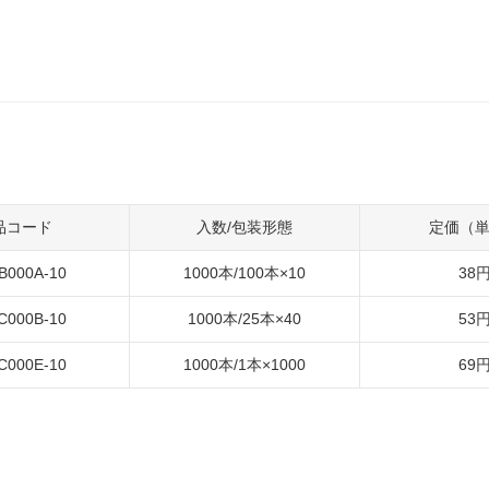
品コード
入数/包装形態
定価（
B000A-10
1000本/100本×10
38
C000B-10
1000本/25本×40
53
C000E-10
1000本/1本×1000
69