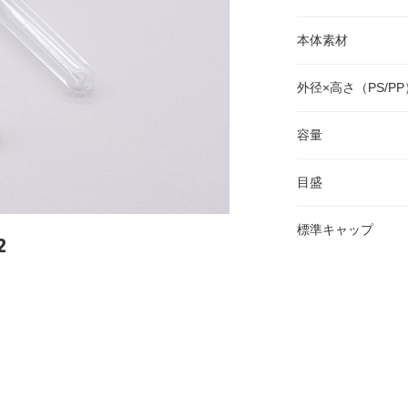
本体素材
外径×高さ（PS/PP
容量
目盛
標準キャップ
2