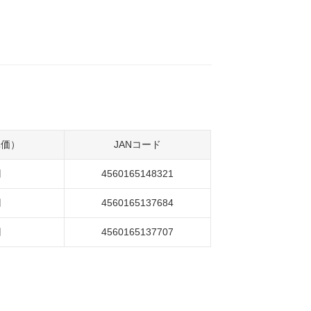
単価）
JANコード
円
4560165148321
円
4560165137684
円
4560165137707