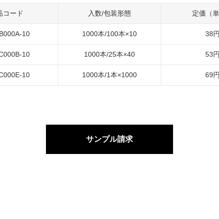
品コード
入数/包装形態
定価（
B000A-10
1000本/100本×10
38
C000B-10
1000本/25本×40
53
C000E-10
1000本/1本×1000
69
サンプル請求