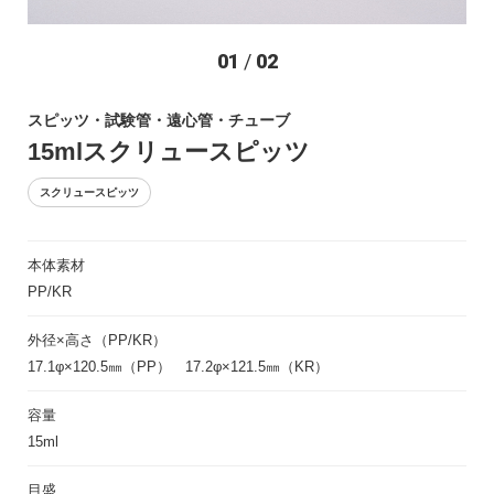
お問い合わせ
01
/
02
スピッツ・試験管・遠心管・チューブ
15mlスクリュースピッツ
スクリュースピッツ
本体素材
〒194-0022 東京都町田市森野1-27-14
PP/KR
TEL：042-723-4670 (代表)
FAX：042-728-0163
外径×高さ（PP/KR）
17.1φ×120.5㎜（PP） 17.2φ×121.5㎜（KR）
© ASIAKIZAI Inc. All Rights Reserved.
容量
15ml
目盛