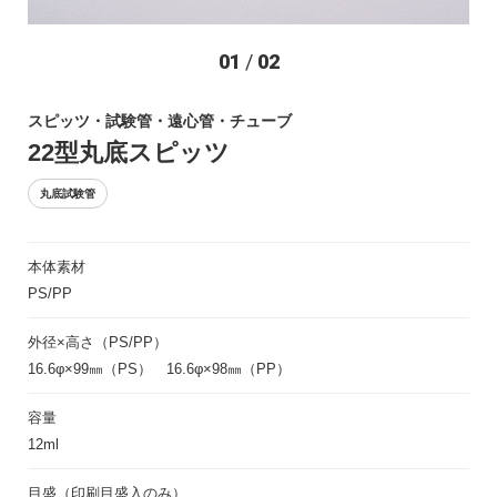
お問い合わせ
01
/
02
スピッツ・試験管・遠心管・チューブ
22型丸底スピッツ
丸底試験管
本体素材
〒194-0022 東京都町田市森野1-27-14
PS/PP
TEL：042-723-4670 (代表)
FAX：042-728-0163
外径×高さ（PS/PP）
16.6φ×99㎜（PS） 16.6φ×98㎜（PP）
© ASIAKIZAI Inc. All Rights Reserved.
容量
12ml
目盛（印刷目盛入のみ）