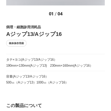
お問い合わせ
01
/
04
病理・細胞診用消耗品
Aジップ13/Aジップ16
検体保存用袋
タテ×ヨコ(Aジップ13/Aジップ16）
〒194-0022 東京都町田市森野1-27-14
190mm×130mm(Aジップ13) 230mm×160mm(Aジップ16）
TEL：042-723-4670 (代表)
FAX：042-728-0163
容量(Aジップ13/Aジップ16）
500㏄（Aジップ13）1000㏄（Aジップ16）
© ASIAKIZAI Inc. All Rights Reserved.
この製品について