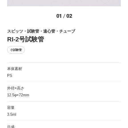
お問い合わせ
01
/
02
スピッツ・試験管・遠心管・チューブ
RI-2号試験管
小試験管
本体素材
〒194-0022 東京都町田市森野1-27-14
PS
TEL：042-723-4670 (代表)
FAX：042-728-0163
外径×高さ
12.5φ×72mm
© ASIAKIZAI Inc. All Rights Reserved.
容量
3.5ml
目盛