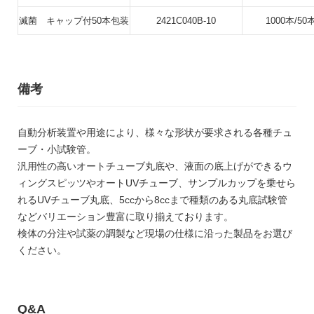
滅菌 キャップ付50本包装
2421C040B-10
1000本/50
備考
自動分析装置や用途により、様々な形状が要求される各種チュ
ーブ・小試験管。
汎用性の高いオートチューブ丸底や、液面の底上げができるウ
ィングスピッツやオートUVチューブ、サンプルカップを乗せら
れるUVチューブ丸底、5ccから8ccまで種類のある丸底試験管
などバリエーション豊富に取り揃えております。
検体の分注や試薬の調製など現場の仕様に沿った製品をお選び
ください。
Q&A