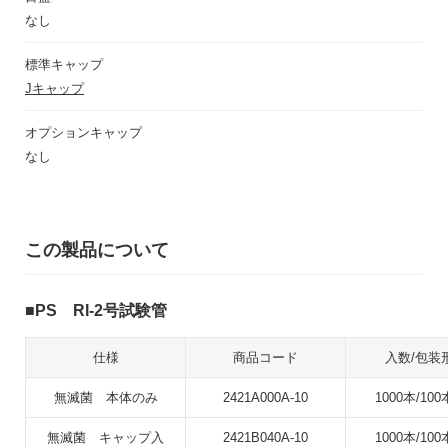
なし
標準キャップ
Jキャップ
オプションキャップ
なし
この製品について
PS RI-2号試験管
仕様
商品コード
入数/包装
無滅菌 本体のみ
2421A000A-10
1000本/100
無滅菌 キャップ入
2421B040A-10
1000本/100