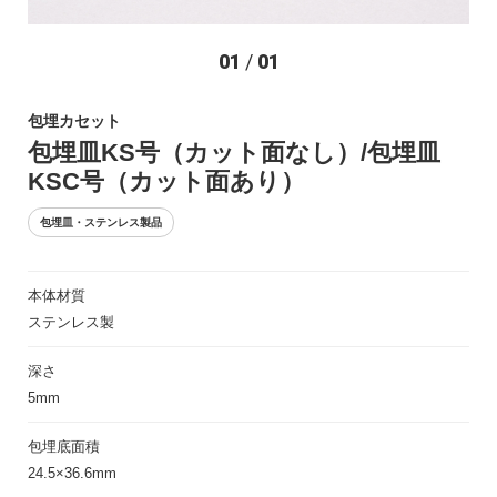
お問い合わせ
01
/
01
包埋カセット
包埋皿KS号（カット面なし）/包埋皿
KSC号（カット面あり）
包埋皿・ステンレス製品
〒194-0022 東京都町田市森野1-27-14
本体材質
TEL：042-723-4670 (代表)
ステンレス製
FAX：042-728-0163
深さ
© ASIAKIZAI Inc. All Rights Reserved.
5mm
包埋底面積
24.5×36.6mm