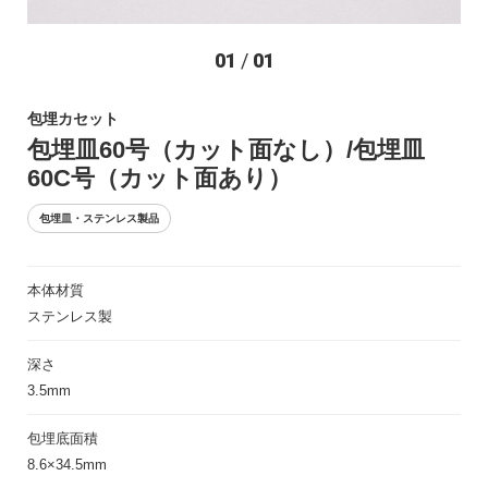
お問い合わせ
01
/
01
包埋カセット
包埋皿60号（カット面なし）/包埋皿
60C号（カット面あり）
包埋皿・ステンレス製品
〒194-0022 東京都町田市森野1-27-14
本体材質
TEL：042-723-4670 (代表)
ステンレス製
FAX：042-728-0163
深さ
© ASIAKIZAI Inc. All Rights Reserved.
3.5mm
包埋底面積
8.6×34.5mm