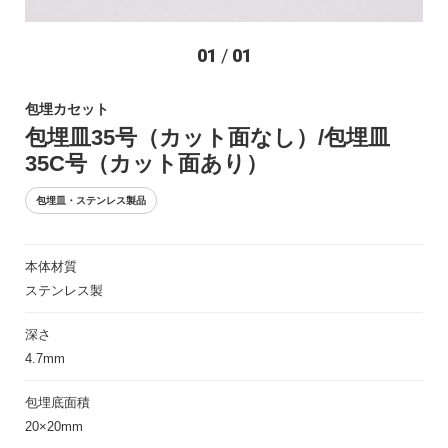
お問い合わせ
01
/
01
包埋カセット
包埋皿35号（カット面なし）/包埋皿
35C号（カット面あり）
包埋皿・ステンレス製品
〒194-0022 東京都町田市森野1-27-14
本体材質
TEL：042-723-4670 (代表)
ステンレス製
FAX：042-728-0163
深さ
© ASIAKIZAI Inc. All Rights Reserved.
4.7mm
包埋底面積
20×20mm