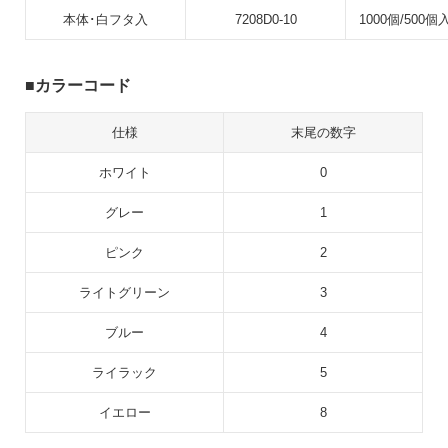
本体･白フタ入
7208D0-10
1000個/500個
カラーコード
仕様
末尾の数字
ホワイト
0
グレー
1
ピンク
2
ライトグリーン
3
ブルー
4
ライラック
5
イエロー
8