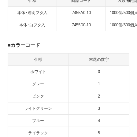
仕様
商品コード
入数/梱包
本体･透明フタ入
7455A0-10
1000個/500個
本体･白フタ入
7455D0-10
1000個/500個
カラーコード
仕様
末尾の数字
ホワイト
0
グレー
1
ピンク
2
ライトグリーン
3
ブルー
4
ライラック
5