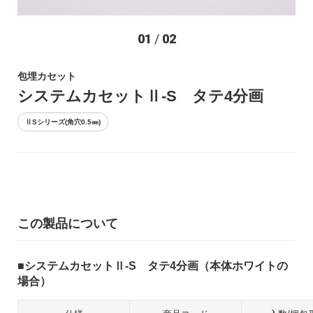
お問い合わせ
01
/
02
包埋カセット
システムカセットⅡ-S タテ4分画
ⅡSシリーズ(角穴0.5㎜)
〒194-0022 東京都町田市森野1-27-14
TEL：042-723-4670 (代表)
FAX：042-728-0163
この製品について
© ASIAKIZAI Inc. All Rights Reserved.
システムカセットⅡ-S タテ4分画（本体ホワイトの
場合）