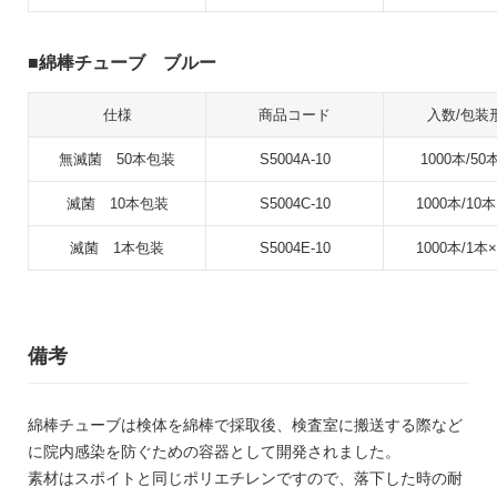
綿棒チューブ ブルー
仕様
商品コード
入数/包装
無滅菌 50本包装
S5004A-10
1000本/50
滅菌 10本包装
S5004C-10
1000本/10本
滅菌 1本包装
S5004E-10
1000本/1本×
備考
綿棒チューブは検体を綿棒で採取後、検査室に搬送する際など
に院内感染を防ぐための容器として開発されました。
素材はスポイトと同じポリエチレンですので、落下した時の耐