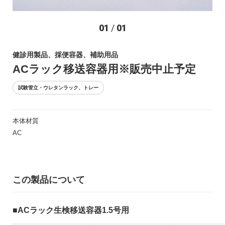
お問い合わせ
01
/
01
健診用製品、採便容器、補助用品
ACラック移送容器用※販売中止予定
試験管立・ウレタンラック、トレー
本体材質
〒194-0022 東京都町田市森野1-27-14
AC
TEL：042-723-4670 (代表)
FAX：042-728-0163
© ASIAKIZAI Inc. All Rights Reserved.
この製品について
ACラック生検移送容器1.5号用