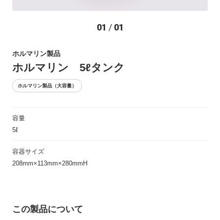
お問い合わせ
01
/
01
ホルマリン製品
ホルマリン 5ℓタンク
ホルマリン製品（大容量）
容量
〒194-0022 東京都町田市森野1-27-14
5ℓ
TEL：042-723-4670 (代表)
FAX：042-728-0163
容器サイズ
208mm×113mm×280mmH
© ASIAKIZAI Inc. All Rights Reserved.
この製品について