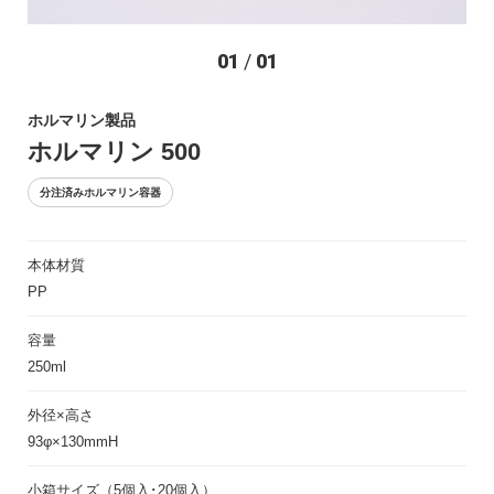
お問い合わせ
01
/
01
ホルマリン製品
ホルマリン 500
分注済みホルマリン容器
本体材質
〒194-0022 東京都町田市森野1-27-14
PP
TEL：042-723-4670 (代表)
FAX：042-728-0163
容量
250ml
© ASIAKIZAI Inc. All Rights Reserved.
外径×高さ
93φ×130mmH
小箱サイズ（5個入･20個入）