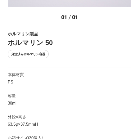
お問い合わせ
01
/
01
ホルマリン製品
ホルマリン 50
分注済みホルマリン容器
本体材質
〒194-0022 東京都町田市森野1-27-14
PS
TEL：042-723-4670 (代表)
FAX：042-728-0163
容量
30ml
© ASIAKIZAI Inc. All Rights Reserved.
外径×高さ
63.5φ×37.5mmH
小箱サイズ(30個入）