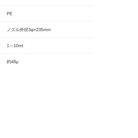
PE
ノズル外径3φ×235mm
1～10ml
約48μ