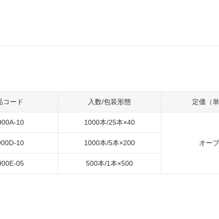
品コード
入数/包装形態
定価（
900A-10
1000本/25本×40
900D-10
1000本/5本×200
オー
900E-05
500本/1本×500