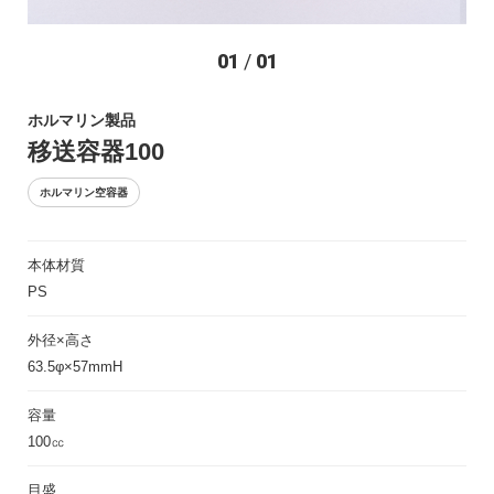
お問い合わせ
01
/
01
ホルマリン製品
移送容器100
ホルマリン空容器
本体材質
〒194-0022 東京都町田市森野1-27-14
PS
TEL：042-723-4670 (代表)
FAX：042-728-0163
外径×高さ
63.5φ×57mmH
© ASIAKIZAI Inc. All Rights Reserved.
容量
100㏄
目盛