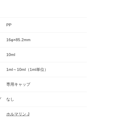
PP
16φ×85.2mm
10ml
1ml～10ml（1ml単位）
専用キャップ
プ
なし
ホルマリン J