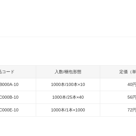
品コード
入数/梱包形態
定価（
B000A-10
1000本/100本×10
40
C000B-10
1000本/25本×40
56
C000E-10
1000本/1本×1000
72