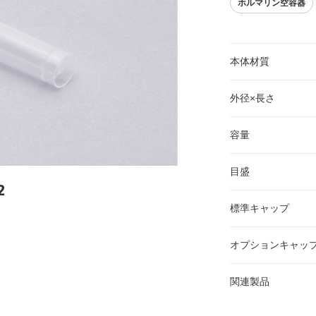
ホルマリン空容器
本体材質
外径×長さ
容量
目盛
2
標準キャップ
オプションキャッ
関連製品