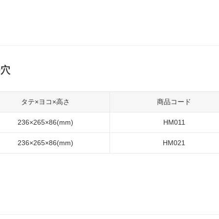
0穴
タテ×ヨコ×高さ
商品コード
236×265×86(mm)
HM011
236×265×86(mm)
HM021