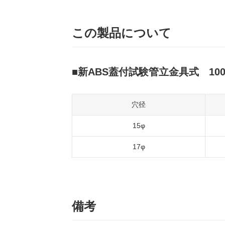
この製品について
新ABS蓋付試験管立金具式 10
穴径
15φ
17φ
備考