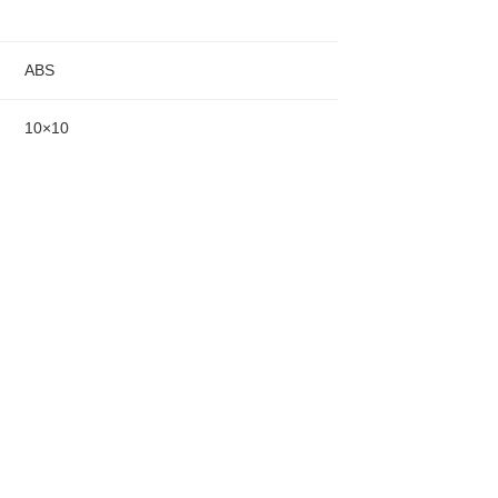
ABS
10×10