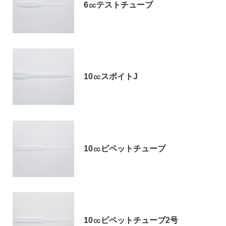
6㏄テストチューブ
お問い合わせ
10㏄スポイトJ
〒194-0022 東京都町田市森野1-27-14
TEL：042-723-4670 (代表)
10㏄ピペットチューブ
FAX：042-728-0163
© ASIAKIZAI Inc. All Rights Reserved.
10㏄ピペットチューブ2号