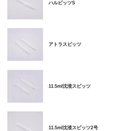
ハルピッツS
お問い合わせ
アトラスピッツ
〒194-0022 東京都町田市森野1-27-14
TEL：042-723-4670 (代表)
11.5ml沈渣スピッツ
FAX：042-728-0163
© ASIAKIZAI Inc. All Rights Reserved.
11.5ml沈渣スピッツ2号