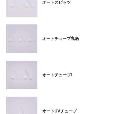
オートスピッツ
お問い合わせ
オートチューブ丸底
〒194-0022 東京都町田市森野1-27-14
TEL：042-723-4670 (代表)
オートチューブL
FAX：042-728-0163
© ASIAKIZAI Inc. All Rights Reserved.
オートUVチューブ