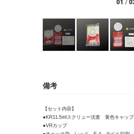
01
/
0
備考
【セット内容】
●KR11.5mlスクリュー沈査 黄色キャッ
●VRカップ
●チャック袋 レッド E-4 ラベル印刷