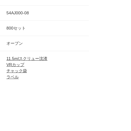
54AJ000-08
800セット
オープン
11.5mlスクリュー沈渣
VRカップ
チャック袋
ラベル