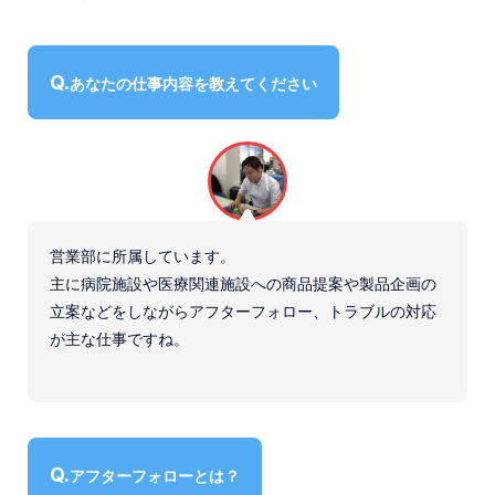
インタビュー
微生物検査用器材
社員に聞いたアジア器材
コップ
数字で見るアジア器材
健診用製品、採便容器、補助用品
あなたの仕事内容を教えてください
募集要項
〒194-0022 東京都町田市森野1-27-14
TEL：
042-723-4670
(代表)
FAX：042-728-0163
営業部に所属しています。
© ASIAKIZAI Inc. All Rights Reserved.
主に病院施設や医療関連施設への商品提案や製品企画の
立案などをしながらアフターフォロー、トラブルの対応
が主な仕事ですね。
アフターフォローとは？