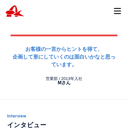
ニュース
お客様の一言からヒントを得て、
企画して形にしていくのは面白いかなと思っ
ニュースTOP
ています。
製品情報
製品について
重要
製品情報TOP
営業部 / 2013年入社
Mさん
ニュース
会社概要
スピッツ・試験管・遠心管・チューブ
新製品
スポイト・サンプルカップ・キャップ・綿棒チューブ
ホルマリン製品
採用情報
包埋カセット
採用TOP
病理・細胞診用消耗品
インタビュー
お問い合わせ