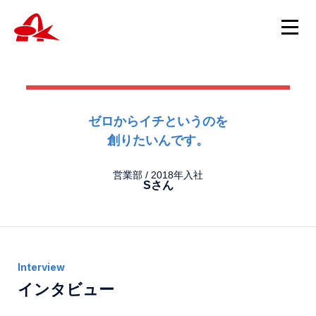
ニュース
ゼロからイチというのを
創りたいんです。
ニュースTOP
製品情報
製品について
営業部 / 2018年入社
重要
Sさん
製品情報TOP
ニュース
会社概要
スピッツ・試験管・遠心管・チューブ
新製品
スポイト・サンプルカップ・キャップ・綿棒チューブ
ホルマリン製品
採用情報
包埋カセット
インタビュー
採用TOP
病理・細胞診用消耗品
お問い合わせ