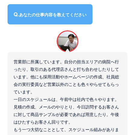
インタビュー
微生物検査用器材
社員に聞いたアジア器材
コップ
あなたの仕事内容を教えてください
数字で見るアジア器材
健診用製品、採便容器、補助用品
募集要項
〒194-0022 東京都町田市森野1-27-14
TEL：
042-723-4670
(代表)
FAX：042-728-0163
営業部に所属しています。自分の担当エリアの病院へ行
ったり、取引のある代理店さんと打ち合わせしたりして
© ASIAKIZAI Inc. All Rights Reserved.
います。他にも採用活動やホームページの作成、社員総
会の実行委員など営業以外のことも色々やらせてもらっ
ています。
一日のスケジュールは、午前中は社内で色々やります。
見積の作成、メールのやりとり、今日訪問するお客さん
に対して商品サンプルが必要であれば用意したり。午後
はひたすらお客さん回りです。
もう一つ大切なこととして、スケジュール組みがありま