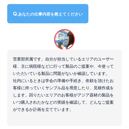
インタビュー
微生物検査用器材
社員に聞いたアジア器材
コップ
あなたの仕事内容を教えてください
数字で見るアジア器材
健診用製品、採便容器、補助用品
募集要項
〒194-0022 東京都町田市森野1-27-14
TEL：
042-723-4670
(代表)
FAX：042-728-0163
営業部所属です。自分が担当しているエリアのユーザー
様、主に病院様などに行って製品のご提案や、今使って
© ASIAKIZAI Inc. All Rights Reserved.
いただいている製品に問題がないか確認しています。
社内にいるときは学会の準備や手続き、依頼を頂けたお
客様に持っていくサンプル品を用意したり、見積作成を
します。回りたいエリアのお客様がアジア器材の製品を
いつ購入されたかなどの実績を確認して、どんなご提案
ができるか計画を立てています。