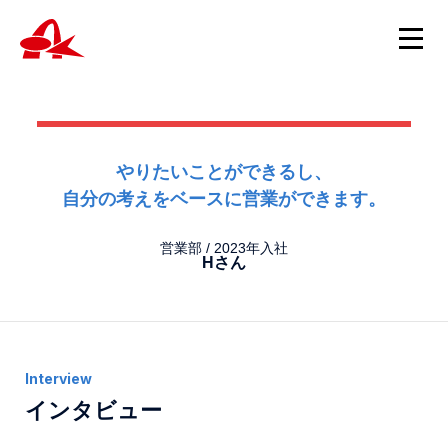
ニュース
やりたいことができるし、
自分の考えをベースに営業ができます。
ニュースTOP
製品情報
製品について
営業部 / 2023年入社
重要
Hさん
製品情報TOP
ニュース
会社概要
スピッツ・試験管・遠心管・チューブ
新製品
スポイト・サンプルカップ・キャップ・綿棒チューブ
ホルマリン製品
採用情報
包埋カセット
インタビュー
採用TOP
病理・細胞診用消耗品
お問い合わせ